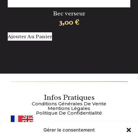
Bec verseur
3,00
€
Ajouter Au Panier
Aj
Infos Pratiques
Conditions Générales De Vente
Mentions Légales
Politique De Confidentialité
Gérer le consentement
Plan Du Site