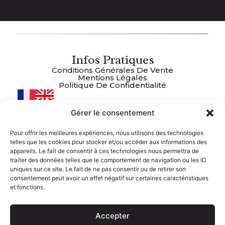
Infos Pratiques
Conditions Générales De Vente
Mentions Légales
Politique De Confidentialité
Gérer le consentement
Plan Du Site
Accueil
Pour offrir les meilleures expériences, nous utilisons des technologies
Boutique
telles que les cookies pour stocker et/ou accéder aux informations des
À Propos
Recettes
appareils. Le fait de consentir à ces technologies nous permettra de
Contact
traiter des données telles que le comportement de navigation ou les ID
uniques sur ce site. Le fait de ne pas consentir ou de retirer son
Nous Suivre
consentement peut avoir un effet négatif sur certaines caractéristiques
et fonctions.
Facebook
Coordonnées
Accepter
06 85 26 99 59