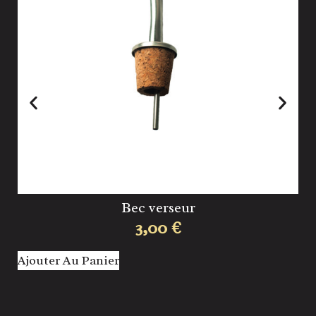
Bec verseur
3,00
€
Ajouter Au Panier
Aj