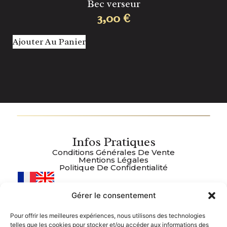
Bec verseur
3,00
€
Ajouter Au Panier
Aj
Infos Pratiques
Conditions Générales De Vente
Mentions Légales
Politique De Confidentialité
Gérer le consentement
Plan Du Site
Accueil
Pour offrir les meilleures expériences, nous utilisons des technologies
Boutique
telles que les cookies pour stocker et/ou accéder aux informations des
À Propos