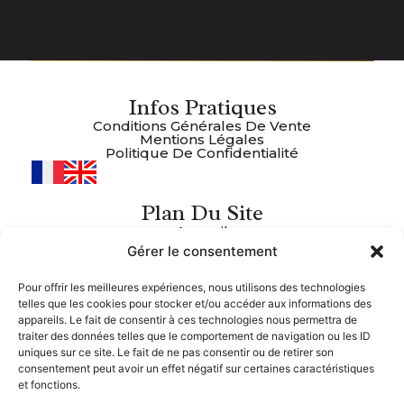
Infos Pratiques
Conditions Générales De Vente
Mentions Légales
Politique De Confidentialité
Plan Du Site
Accueil
Boutique
Gérer le consentement
À Propos
Recettes
Contact
Pour offrir les meilleures expériences, nous utilisons des technologies
telles que les cookies pour stocker et/ou accéder aux informations des
Nous Suivre
appareils. Le fait de consentir à ces technologies nous permettra de
traiter des données telles que le comportement de navigation ou les ID
Facebook
uniques sur ce site. Le fait de ne pas consentir ou de retirer son
Coordonnées
consentement peut avoir un effet négatif sur certaines caractéristiques
et fonctions.
06 85 26 99 59