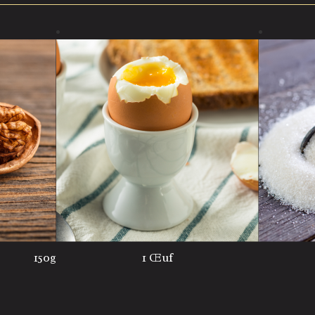
150g
1 Œuf